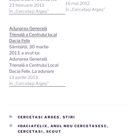
16 mai 2012
duminică, 24 februarie,
23 februarie 2013
În „Cercetași Argeș”
începând cu orele 10:00,
În „Cercetași Argeș”
la Școala George
Topârceanu (sala de
Adunarea Generală
sport). Într-o atmosferă
Trienală a Centrului local
de tabără de corturi, vom
Dacia Felix
încerca să arătăm celor
Sâmbătă, 30 martie
care vor participa la
2013, a avut loc
eveniment, prin…
Adunarea Generală
Trienală a Centrului Local
Dacia Felix. La adunare
au participat 13 membri
13 aprilie 2013
din cei 16 cu drept de vot.
În „Cercetași Argeș”
Ordinea de zi a fost
următoarea: Prezentarea
Raportului Consiliului
Centrului Local Dacia
Felix – Mioveni şi a
CATEGORII
CERCETAȘI ARGEȘ
,
ȘTIRI
Raportului cenzorului;
Dezbaterea rapoartelor
ETICHETE
#DACIAFELIX
,
ANUL NOU CERCETASESC
,
CERCETASI
,
SCOUT
prezentate…