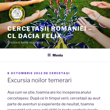
Sari
la
conținut
CERCETAȘII ROMÂNIEI –
CL DACIA FELIX
Creăm o lume mai bună
Meniu
PUBLICAT
8 OCTOMBRIE 2012
DE
CERCETAȘI
PE
Excursia noilor temerari
Așa cum se știe, toamna are loc începerea anului
cercetașesc. După ce în timpul verii, cercetașii au avut
parte de aventuri și experiențe de neuitat, toamna