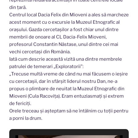
reprezintă reluarea activității în toate centrele locale
din țară.
Centrul local Dacia Felix din Mioveni a ales să marcheze
acest moment cu o excursie la Muzeul Etnografic al
orașului. Gazda cercetașilor a fost chiar unul dintre
membrii de onoare al CL Dacia-Felix Mioveni,
profesorul Constantin Năstase, unul dintre cei mai
vechi cercetași din România.
Iată cum descrie această vizită una dintre membrele
patrulei de temerari „Exploratorii”:
„Trecuse multă vreme de când nu mai făcusem o ieșire
cu cercetașii, dar în sfârșit liderul nostru Dan, ne-a
propus o plimbare de neuitat la Muzeul Etnografic din
Mioveni (Cula Racovița). Eram entuziasmați și extrem
de fericiți.
Orele treceau și așteptam să ne întâlnim cu toții pentru
a porni la drum.