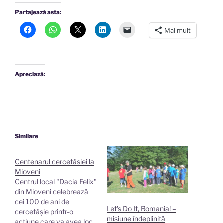
Partajează asta:
Mai mult
Apreciază:
Similare
Centenarul cercetășiei la
Mioveni
Centrul local "Dacia Felix"
din Mioveni celebrează
cei 100 de ani de
Let's Do It, Romania! –
cercetășie printr-o
misiune îndeplinită
acțiune care va avea loc