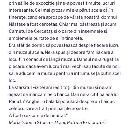
prin sălile de expoziție și ne-a povestit multe lucruri
interesante. Cel mai grozav mi s-a părut acela că, în
tinerețe, cand era aproape de vârsta noastră, domnul
Năstase a fost cercetaș. Chiar mai păstrează și acum
Carnetul de Cercetaș și o parte din însemnele și
emblemele purtate de el în tinerețe.
Era atât de dornic să povestească despre fiecare lucru
din muzeul acela. Ne-a spus și despre familia care a
locuit în conacul de lângă muzeu. Dansul ne-a rugat, la
plecare, daca avem lucruri mai vechi sau făcute de noi,
să le aducem la muzeu pentru a înfrumuseța puțin acel
loc.
La sfârșitul vizitei am ieșit toții din muzeu și ne-am
așezat să mâncăm pe o bancă. Dan ne-a citit balada lui
Radu lu’ Anghel, o baladă populară despre un haiduc
celebru care a trăit prin părțile noastre.
A fost o excursie de neuitat.”
Maria Isabela Stoica – 11 ani, Patrula Exploratorii