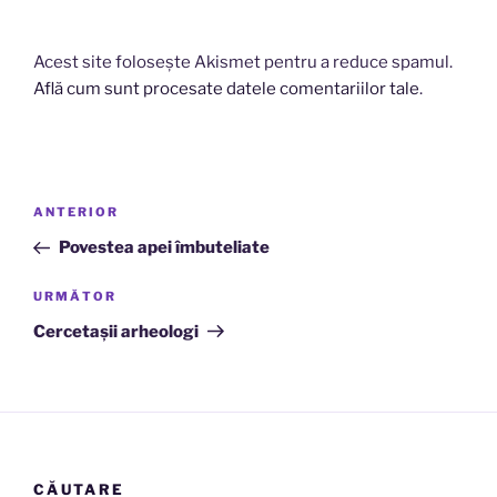
Acest site folosește Akismet pentru a reduce spamul.
Află cum sunt procesate datele comentariilor tale
.
Navigare
Articolul
ANTERIOR
în
anterior
Povestea apei îmbuteliate
articole
Articolul
URMĂTOR
următor
Cercetașii arheologi
CĂUTARE