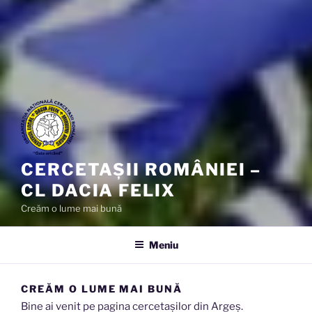
CERCETAȘII ROMÂNIEI –
CL DACIA FELIX
Creăm o lume mai bună
Meniu
CREĂM O LUME MAI BUNĂ
Bine ai venit pe pagina cercetașilor din Argeș.