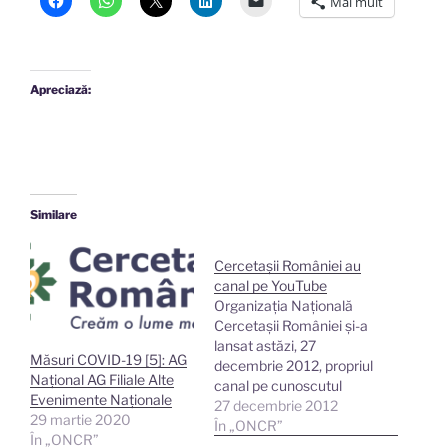
Mai mult
Apreciază:
Similare
Cercetașii României au
canal pe YouTube
Organizația Națională
Cercetașii României și-a
lansat astăzi, 27
Măsuri COVID-19 [5]: AG
decembrie 2012, propriul
Național AG Filiale Alte
canal pe cunoscutul
Evenimente Naționale
portal YouTube. Primele
27 decembrie 2012
29 martie 2020
materiale video sunt
În „ONCR”
În „ONCR”
secvențe de arhivă de la