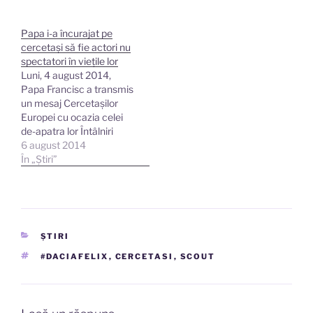
trei jamboree naționale
interbelice. De remarcat
Papa i-a încurajat pe
prezența Majestății Sale
cercetaşi să fie actori nu
Regale, Carol al II-lea de
spectatori în vieţile lor
Hohenzollern-
Luni, 4 august 2014,
Sigmaringen dar și a altor
Papa Francisc a transmis
personaje de rang înalt,
un mesaj Cercetaşilor
cum ar…
Europei cu ocazia celei
de-apatra lor Întâlniri
Internaţionale (Euro-
6 august 2014
Jamboree). Întâlnirea
În „Știri”
este în desfăşurare până
pe data de 10 august.
Peste 12.000 de băieţi şi
fete din aproximativ 20
de ţări europene s-au
CATEGORII
ȘTIRI
reunit la Saint-Evroult-
Notre-Dame-Du-Bois, în
ETICHETE
#DACIAFELIX
,
CERCETASI
,
SCOUT
Normandia, Franţa.
După…