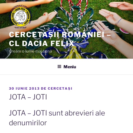
Sari
la
conținut
CERCETAȘII ROMÂNIEI –
CL DACIA FELIX
Creăm o lume mai bună
Meniu
PUBLICAT
30 IUNIE 2013
DE
CERCETAȘI
PE
JOTA – JOTI
JOTA – JOTI sunt abrevieri ale
denumirilor