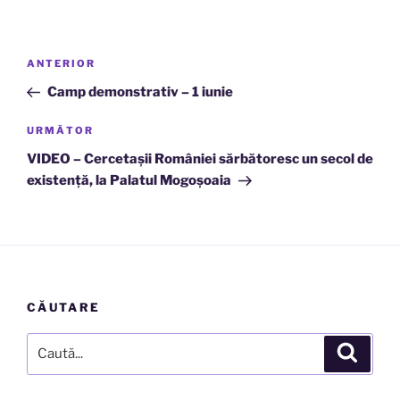
Navigare
Articolul
ANTERIOR
în
anterior
Camp demonstrativ – 1 iunie
articole
Articolul
URMĂTOR
următor
VIDEO – Cercetaşii României sărbătoresc un secol de
existenţă, la Palatul Mogoşoaia
CĂUTARE
Caută
Căutar
după: