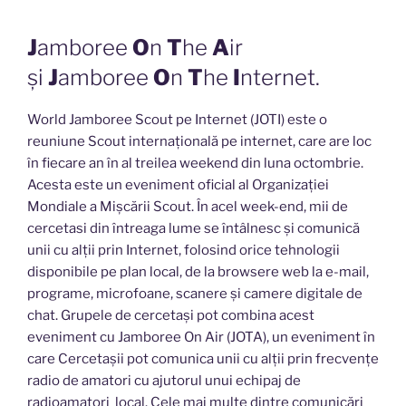
J
amboree
O
n
T
he
A
ir
și
J
amboree
O
n
T
he
I
nternet.
World Jamboree Scout pe Internet (JOTI) este o
reuniune Scout internațională pe internet, care are loc
în fiecare an în al treilea weekend din luna octombrie.
Acesta este un eveniment oficial al Organizației
Mondiale a Mișcării Scout. În acel week-end, mii de
cercetasi din întreaga lume se întâlnesc și comunică
unii cu alții prin Internet, folosind orice tehnologii
disponibile pe plan local, de la browsere web la e-mail,
programe, microfoane, scanere și camere digitale de
chat. Grupele de cercetași pot combina acest
eveniment cu Jamboree On Air (JOTA), un eveniment în
care Cercetașii pot comunica unii cu alții prin frecvențe
radio de amatori cu ajutorul unui echipaj de
radioamatori local. Cele mai multe dintre comunicări