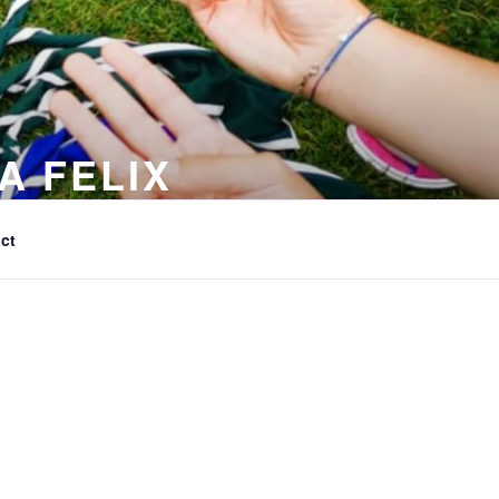
A FELIX
ct