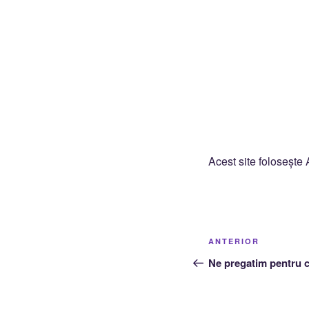
Acest site folosește
Navigare
Articolul
ANTERIOR
în
anterior
Ne pregatim pentru
articole