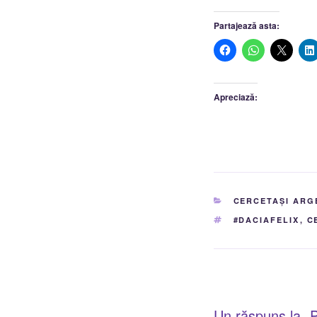
Partajează asta:
Apreciază:
CATEGORII
CERCETAȘI ARG
ETICHETE
#DACIAFELIX
,
C
Un răspuns la „P