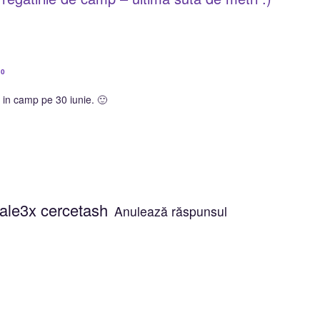
30
in camp pe 30 iunie. 🙂
ale3x cercetash
Anulează răspunsul