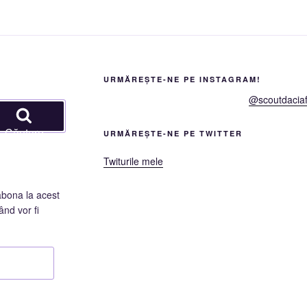
URMĂREȘTE-NE PE INSTAGRAM!
@scoutdaciaf
Căutare
URMĂREȘTE-NE PE TWITTER
Twiturile mele
abona la acest
ând vor fi