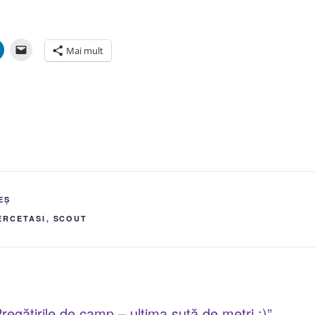
Mai mult
EȘ
ERCETASI
,
SCOUT
regătirile de camp – ultima sută de metri :)”