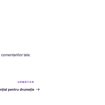
 comentariilor tale
.
Articolul
URMĂTOR
următor
țial pentru drumeție