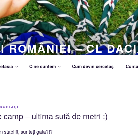
I ROMÂNIEI – CL DACI
etășia
Cine suntem
Cum devin cercetaș
Conta
RCETAȘI
e camp – ultima sută de metri :)
 stabilit, sunteți gata?!?