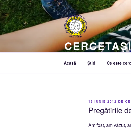
Sari
la
conținut
CERCETAȘI
Creăm o lume mai bună
Acasă
Știri
Ce este cerc
PUBLICAT
18 IUNIE 2012
DE
CE
PE
Pregătirile d
Am fost, am văzut, am