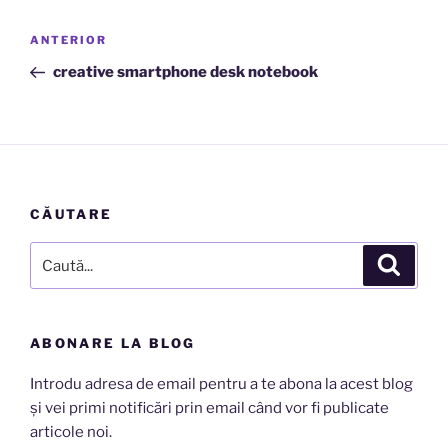
Navigare
Articolul
ANTERIOR
în
anterior
creative smartphone desk notebook
articole
CĂUTARE
Caută
Căutar
după:
ABONARE LA BLOG
Introdu adresa de email pentru a te abona la acest blog
și vei primi notificări prin email când vor fi publicate
articole noi.