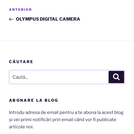
Navigare
Articolul
ANTERIOR
în
anterior
OLYMPUS DIGITAL CAMERA
articole
CĂUTARE
Caută
Căutar
după:
ABONARE LA BLOG
Introdu adresa de email pentru a te abona la acest blog
și vei primi notificări prin email când vor fi publicate
articole noi.