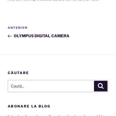
Navigare
Articolul
ANTERIOR
în
anterior
OLYMPUS DIGITAL CAMERA
articole
CĂUTARE
Caută
Căutar
după:
ABONARE LA BLOG