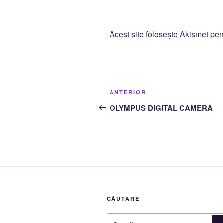
Acest site folosește Akismet pe
Navigare
Articolul
ANTERIOR
în
anterior
OLYMPUS DIGITAL CAMERA
articole
CĂUTARE
Caută