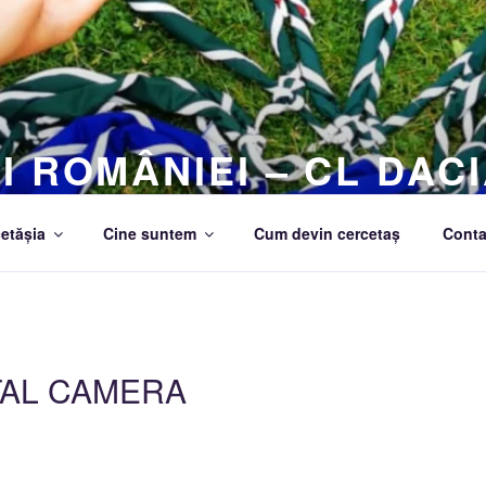
I ROMÂNIEI – CL DACI
etășia
Cine suntem
Cum devin cercetaș
Conta
TAL CAMERA