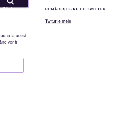
Căutare
URMĂREȘTE-NE PE TWITTER
Twiturile mele
abona la acest
ând vor fi