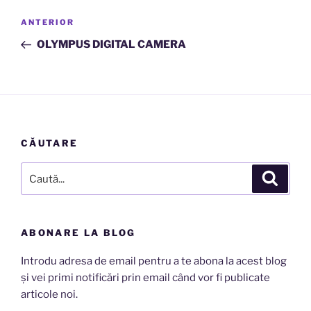
Navigare
Articolul
ANTERIOR
în
anterior
OLYMPUS DIGITAL CAMERA
articole
CĂUTARE
Caută
Căutar
după:
ABONARE LA BLOG
Introdu adresa de email pentru a te abona la acest blog
și vei primi notificări prin email când vor fi publicate
articole noi.