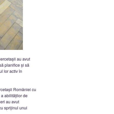
cercetașii au avut
să planifice și să
l lor activ în
rcetașii României cu
 abilităților de
neri au avut
u sprijinul unui