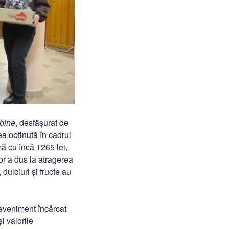
bine
, desfășurat de
a obținută în cadrul
ă cu încă 1265 lei,
ilor a dus la atragerea
dulciuri și fructe au
i eveniment încărcat
i valorile