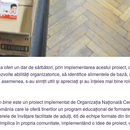
 oferi un dar de sărbători, prin implementarea acestui proiect, 
ezvolte abilități organizatorice, să identifice alimentele de bază, 
semenea, s-au simțit utili și apreciați și au înțeles mai bine rolu
 bine
este un proiect implementat de Organizația Națională Ce
mânia care le oferă tinerilor un program educațional de formare a
ierele de învățare facilitate de adulți, 65 de echipe formate din ti
 implica în propria comunitate, implementând o idee de proiect, c