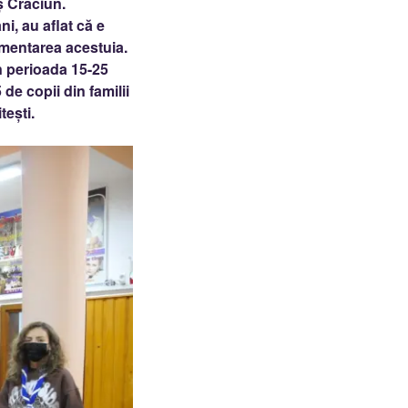
ș Crăciun.
ni, au aflat că e
lementarea acestuia.
în perioada 15-25
e copii din familii
tești.