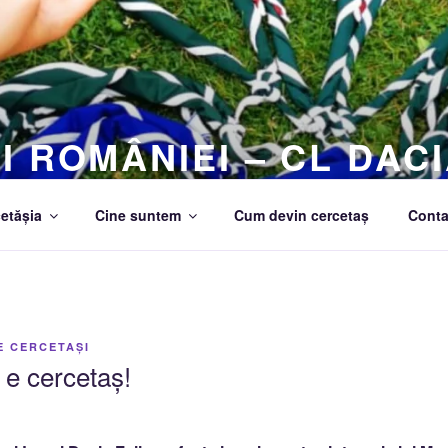
I ROMÂNIEI – CL DACI
etășia
Cine suntem
Cum devin cercetaș
Conta
E
CERCETAȘI
e cercetaș!