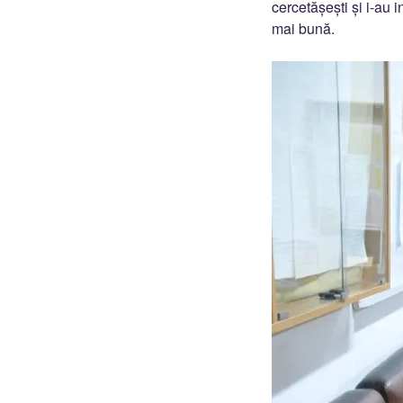
cercetășești și i-au i
mai bună.