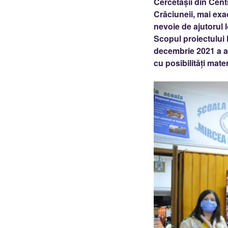
Cercetașii din Cent
Crăciuneii, mai exac
nevoie de ajutorul 
Scopul proiectului 
decembrie 2021 a al
cu posibilități mate