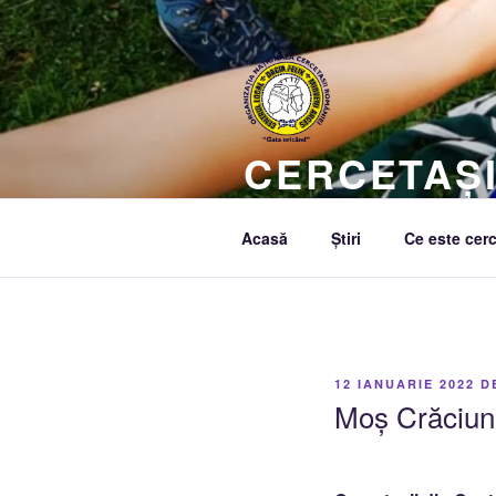
Sari
la
conținut
CERCETAȘI
Creăm o lume mai bună
Acasă
Știri
Ce este cerc
PUBLICAT
12 IANUARIE 2022
D
PE
Moș Crăciun 