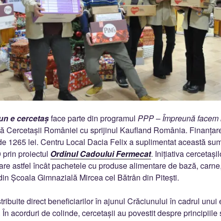
un e cercetaș
face parte din programul
PPP – Împreună facem 
ă Cercetașii României cu sprijinul Kaufland România. Finanțare
 de 1265 lei. Centru Local Dacia Felix a suplimentat această sum
9 prin proiectul
Ordinul Cadoului Fermecat
. Inițiativa cercetaș
re astfel încât pachetele cu produse alimentare de bază, carne, 
 din Școala Gimnazială Mircea cel Bătrân din Pitești.
tribuite direct beneficiarilor în ajunul Crăciunului în cadrul unu
 În acorduri de colinde, cercetașii au povestit despre principiile ș