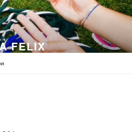
A FELIX
ct