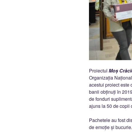
Proiectul
Moș Crăci
Organizația Național
acestui proiect este
banii obținuți în 201
de fonduri suplimenta
ajuns la 50 de copii
Pachetele au fost dis
de emoție și bucurie.