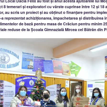
rul Local Dacia Felix au fost și anul acesta ajutoarele lui Mo
t 8 temerari și exploratori cu vârste cuprinse între 12 și 18 a
lor, au scris un proiect și au obținut o finanțare pentru imp
l-a reprezentat achiziționarea, împachetarea și distribuirea 
imentelor de bază pentru masa de Crăciun pentru minim 25 d
riale reduse de la Școala Gimnazială Mircea cel Bătrân din Pi