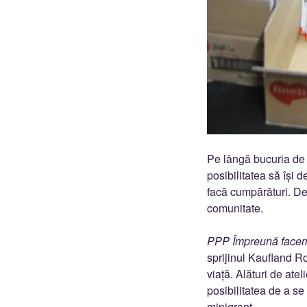
Pe lângă bucuria de a
posibilitatea să își d
facă cumpărături. De a
comunitate.
PPP Împreună facem
sprijinul Kaufland Ro
viață. Alături de atel
posibilitatea de a se
minigrant.