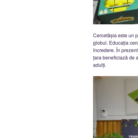
Cercetășia este un p
globul. Educația cer
încredere. În prezent
țara beneficiază de 
adulți.