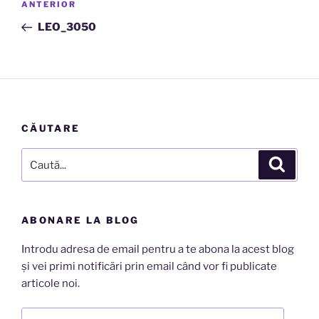
Articolul
ANTERIOR
în
anterior
LEO_3050
articole
CĂUTARE
Caută
Căutar
după:
ABONARE LA BLOG
Introdu adresa de email pentru a te abona la acest blog
și vei primi notificări prin email când vor fi publicate
articole noi.
Adresă