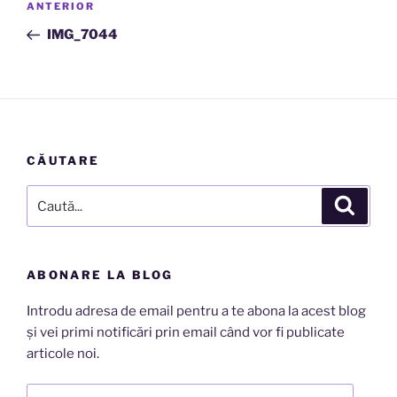
Articolul
ANTERIOR
în
anterior
IMG_7044
articole
CĂUTARE
Caută
Căutar
după:
ABONARE LA BLOG
Introdu adresa de email pentru a te abona la acest blog
și vei primi notificări prin email când vor fi publicate
articole noi.
Adresă