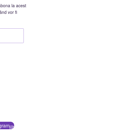
abona la acest
ând vor fi
agram