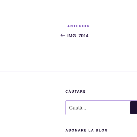
Navigare
Articolul
ANTERIOR
în
anterior
IMG_7014
articole
CĂUTARE
Caută
după:
ABONARE LA BLOG