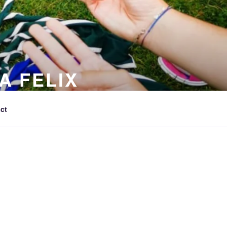
A FELIX
ct