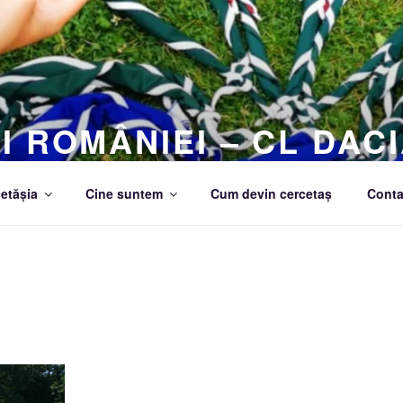
I ROMÂNIEI – CL DACI
etășia
Cine suntem
Cum devin cercetaș
Conta