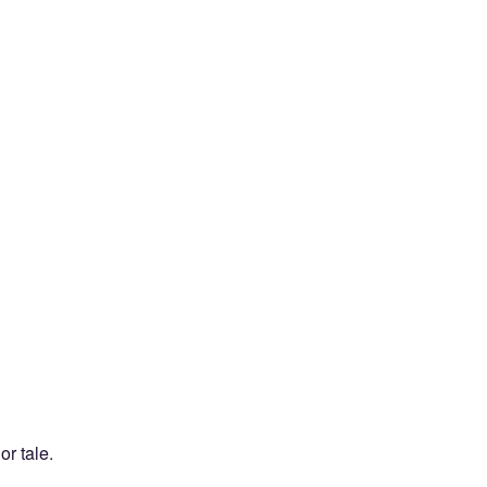
or tale
.