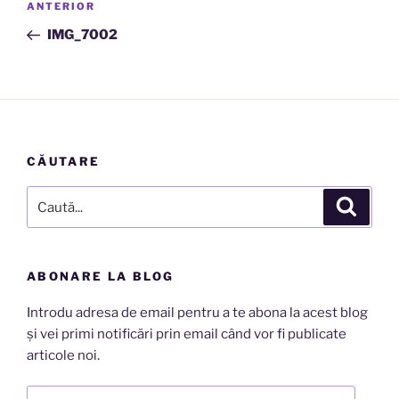
Articolul
ANTERIOR
în
anterior
IMG_7002
articole
CĂUTARE
Caută
Căutar
după:
ABONARE LA BLOG
Introdu adresa de email pentru a te abona la acest blog
și vei primi notificări prin email când vor fi publicate
articole noi.
Adresă