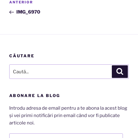
Articolul
ANTERIOR
în
anterior
IMG_6970
articole
CĂUTARE
Caută
Căutar
după:
ABONARE LA BLOG
Introdu adresa de email pentru a te abona la acest blog
și vei primi notificări prin email când vor fi publicate
articole noi.
Adresă