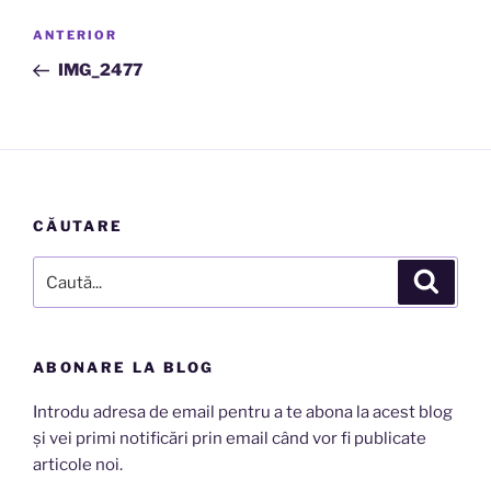
Navigare
Articolul
ANTERIOR
în
anterior
IMG_2477
articole
CĂUTARE
Caută
Căutar
după:
ABONARE LA BLOG
Introdu adresa de email pentru a te abona la acest blog
și vei primi notificări prin email când vor fi publicate
articole noi.