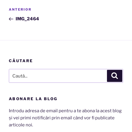
Navigare
Articolul
ANTERIOR
în
anterior
IMG_2464
articole
CĂUTARE
Caută
Căutar
după:
ABONARE LA BLOG
Introdu adresa de email pentru a te abona la acest blog
și vei primi notificări prin email când vor fi publicate
articole noi.