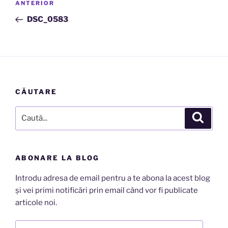
Articolul
ANTERIOR
în
anterior
DSC_0583
articole
CĂUTARE
Caută
Căutar
după:
ABONARE LA BLOG
Introdu adresa de email pentru a te abona la acest blog
și vei primi notificări prin email când vor fi publicate
articole noi.
Adresă