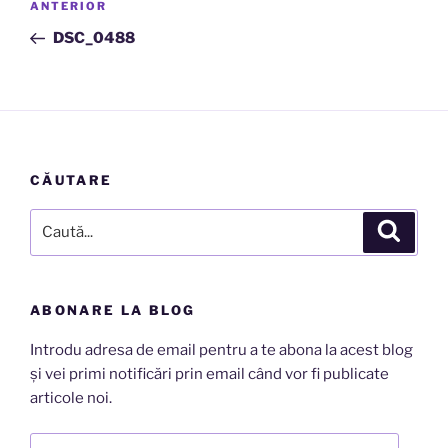
Articolul
ANTERIOR
în
anterior
DSC_0488
articole
CĂUTARE
Caută
Căutar
după:
ABONARE LA BLOG
Introdu adresa de email pentru a te abona la acest blog
și vei primi notificări prin email când vor fi publicate
articole noi.
Adresă