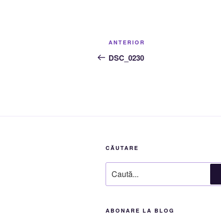
Navigare
Articolul
ANTERIOR
în
anterior
DSC_0230
articole
CĂUTARE
Caută
după:
ABONARE LA BLOG