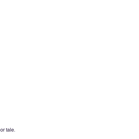
or tale
.