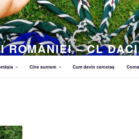
I ROMÂNIEI – CL DACI
etășia
Cine suntem
Cum devin cercetaș
Conta