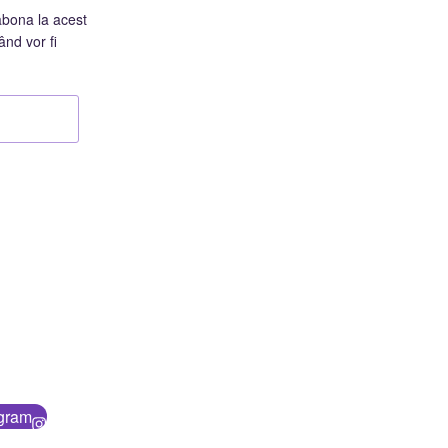
abona la acest
ând vor fi
agram