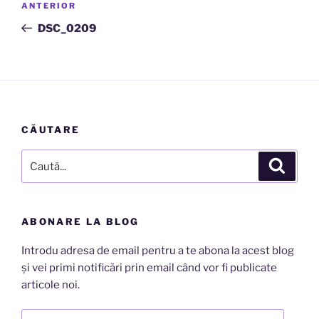
Articolul
ANTERIOR
în
anterior
DSC_0209
articole
CĂUTARE
Caută
Căutar
după:
ABONARE LA BLOG
Introdu adresa de email pentru a te abona la acest blog
și vei primi notificări prin email când vor fi publicate
articole noi.
Adresă