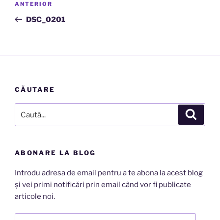
Articolul
ANTERIOR
în
anterior
DSC_0201
articole
CĂUTARE
Caută
Căutar
după:
ABONARE LA BLOG
Introdu adresa de email pentru a te abona la acest blog
și vei primi notificări prin email când vor fi publicate
articole noi.
Adresă