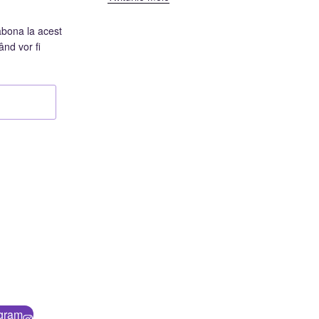
abona la acest
ând vor fi
agram