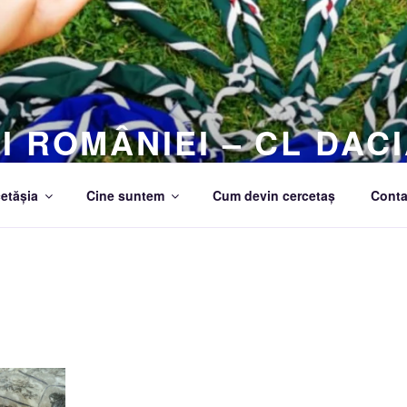
I ROMÂNIEI – CL DACI
etășia
Cine suntem
Cum devin cercetaș
Conta