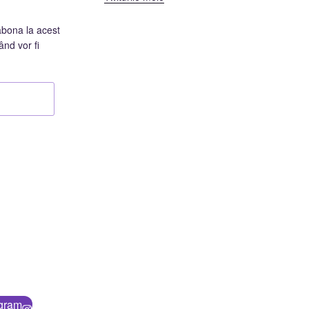
abona la acest
ând vor fi
agram