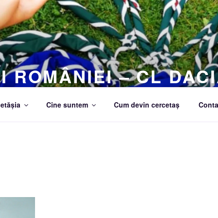
I ROMÂNIEI – CL DACI
etășia
Cine suntem
Cum devin cercetaș
Conta