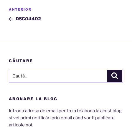
Navigare
Articolul
ANTERIOR
în
anterior
DSC04402
articole
CĂUTARE
Caută
Căutar
după:
ABONARE LA BLOG
Introdu adresa de email pentru a te abona la acest blog
și vei primi notificări prin email când vor fi publicate
articole noi.