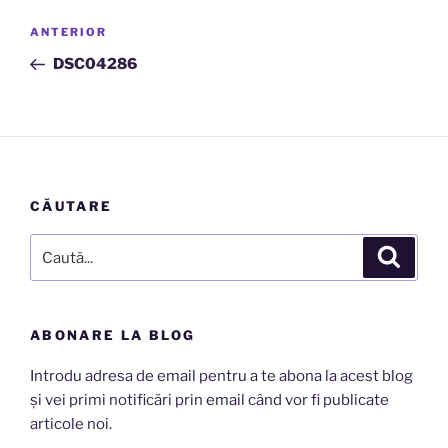
Navigare
Articolul
ANTERIOR
în
anterior
DSC04286
articole
CĂUTARE
Caută
Căutar
după:
ABONARE LA BLOG
Introdu adresa de email pentru a te abona la acest blog
și vei primi notificări prin email când vor fi publicate
articole noi.