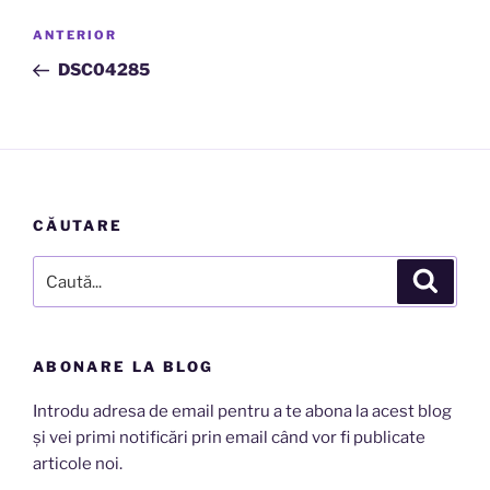
Navigare
Articolul
ANTERIOR
în
anterior
DSC04285
articole
CĂUTARE
Caută
Căutar
după:
ABONARE LA BLOG
Introdu adresa de email pentru a te abona la acest blog
și vei primi notificări prin email când vor fi publicate
articole noi.