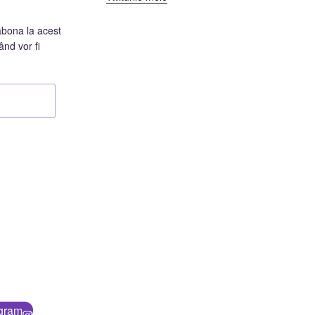
abona la acest
ând vor fi
agram