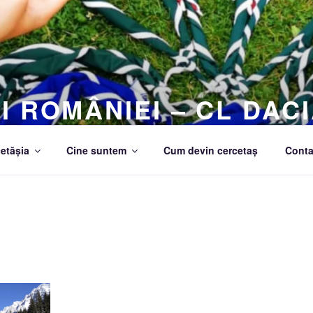
I ROMÂNIEI – CL DACI
etășia
Cine suntem
Cum devin cercetaș
Conta