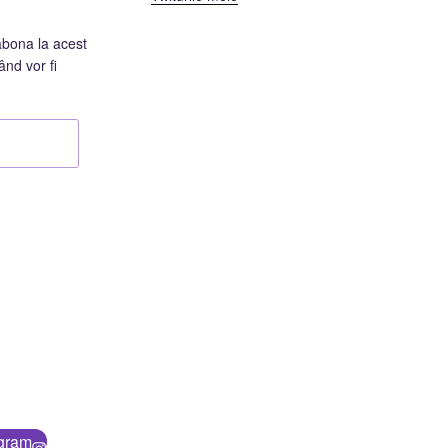
abona la acest
ând vor fi
agram