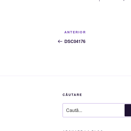
Navigare
Articolul
ANTERIOR
în
anterior
DSC04176
articole
CĂUTARE
Caută
după: