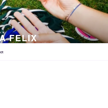
A FELIX
ct