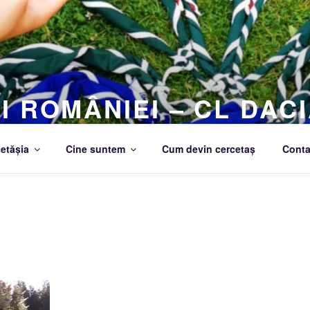
I ROMÂNIEI – CL DACI
etășia
Cine suntem
Cum devin cercetaș
Conta