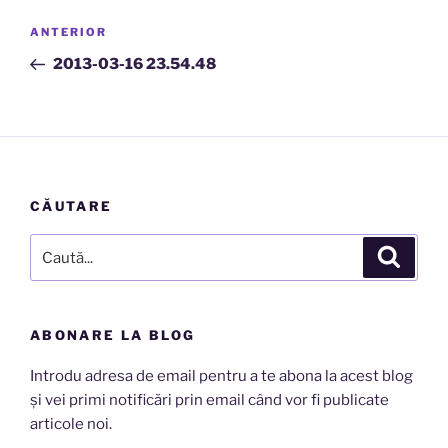
Navigare
Articolul
ANTERIOR
în
anterior
2013-03-16 23.54.48
articole
CĂUTARE
Caută
Căutar
după:
ABONARE LA BLOG
Introdu adresa de email pentru a te abona la acest blog
și vei primi notificări prin email când vor fi publicate
articole noi.