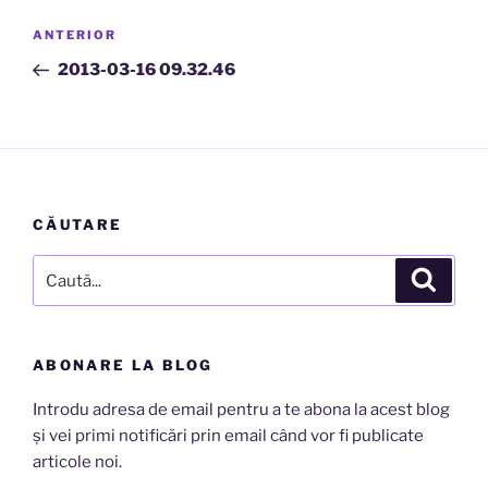
Navigare
Articolul
ANTERIOR
în
anterior
2013-03-16 09.32.46
articole
CĂUTARE
Caută
Căutar
după:
ABONARE LA BLOG
Introdu adresa de email pentru a te abona la acest blog
și vei primi notificări prin email când vor fi publicate
articole noi.