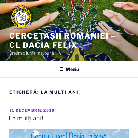
Sari
la
conținut
CERCETAȘII ROMÂNIEI –
CL DACIA FELIX
Creăm o lume mai bună
Meniu
ETICHETĂ:
LA MULTI ANI!
PUBLICAT
31 DECEMBRIE 2019
PE
La mulți ani!