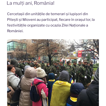
PE
La mulți ani, România!
Cercetașii din unitățile de temerari și lupișori din
Pitești și Mioveni au participat, fiecare în orașul lor, la
festivitățile organizate cu ocazia Zilei Naționale a
României.